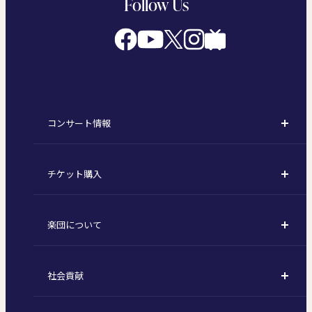
Follow Us
コンサート情報
コンサート一覧
チケット購入
定期演奏会
購入方法
川崎定期演奏会
楽団について
定期会員券 / セット券
東京オペラシティシリーズ
活動理念
選べるプラン
名曲全集
社会貢献
東京交響楽団とは
1回券
特別演奏会など
社会貢献
主な主催公演 / 委嘱作品リスト
コンサートマナーガイド
こども定期演奏会