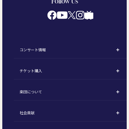
Follow Us
コンサート情報
コンサート一覧
チケット購入
定期演奏会
購入方法
川崎定期演奏会
楽団について
定期会員券 / セット券
東京オペラシティシリーズ
活動理念
選べるプラン
名曲全集
社会貢献
東京交響楽団とは
1回券
特別演奏会など
社会貢献
主な主催公演 / 委嘱作品リスト
コンサートマナーガイド
こども定期演奏会