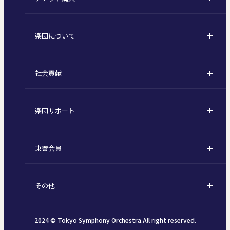
購入方法
川崎定期演奏会
楽団について
定期会員券 / セット券
東京オペラシティシリーズ
活動理念
選べるプラン
名曲全集
社会貢献
東京交響楽団とは
1回券
特別演奏会など
社会貢献
主な主催公演 / 委嘱作品リスト
コンサートマナーガイド
こども定期演奏会
楽団サポート
川崎市 - フランチャイズ
指揮者
その他の公演
サポートについて
新潟市 - 準フランチャイズ
楽団員
東響会員
ご芳名一覧
東響コーラス
東響会員とは
お手続きについて
財団概要
その他
税制上の優遇措置
採用・オーディション
お知らせ一覧
公演協賛のご案内
2024 © Tokyo Symphony Orchestra.All right reserved.
個人情報保護方針
インカインド（物品寄付）