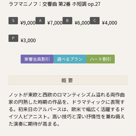
ラフマニノフ：交響曲 第2番 ホ短調 op.27
S
A
B
C
¥9,000
¥7,000
¥6,000
¥4,000
P
¥3,000
東響会員割引
選べるプラン
ハート割引
概要
ノットが東欧と西欧のロマンティシズム溢れる両作曲
家の円熟した時期の作品を、ドラマティックに表現す
る。初来日のアルパースは、欧米で幅広く活躍するド
イツ人ピアニスト。高い技巧と深い抒情性を兼ね備え
た演奏に期待が高まる。