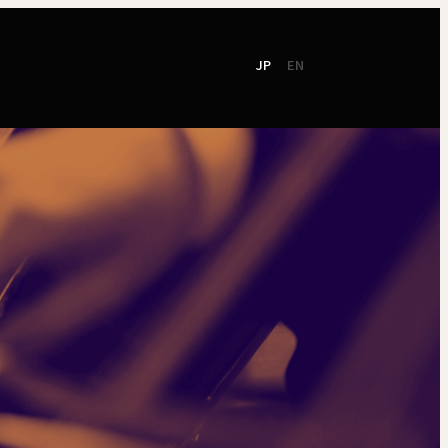
JP
EN
て
社会貢献
ご支援
東響会員
NEW!
TOKYO SYMPHONY
2026 / 27
オンラインチケット
シーズンパンフレット
お電話でのお申込み
2025 / 26
ン
シーズンパンフレット