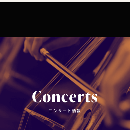
コンサート情報
チケット購入
楽団につい
コンサートマナーガイド
特別演奏会など
ついて
理念
社会貢献
東響会員とは
公演協賛のご案内
楽団員
こども定期演奏会
セット券
交響楽団とは
インカインド（物品寄付）
東響コーラス
川崎市 - フランチャイズ
その他の公演
ついて
主催公演 / 委嘱・初演作品リスト
TOKYO SYMPHONY VISA カード
財団概要
Concerts
新潟市 - 準フランチャイズ
ィシリーズ
演奏会プログラム「Symphony」
遇措置
者
採用・オーディショ
コンサート情報