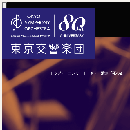
コンサート一覧
購入方法
サポートに
活動
定期演奏会
定期会員券 / 
ご芳名一覧
東京
トップ
コンサート一覧
歌劇「死の都」
Concerts
Tickets
川崎定期演奏会
お手続きに
主な
選べるプラン
楽団について
ご支援
東響会員
コンサート情報
チケット購入
東京オペラシテ
社会貢献
税制上の優
指揮
1回券
名曲全集