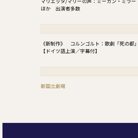
マリエッタ/マリーの声：ミーガン・ミラー
ほか 出演者多数
《新制作》 コルンゴルト：歌劇「死の都」
【ドイツ語上演／字幕付】
新国立劇場