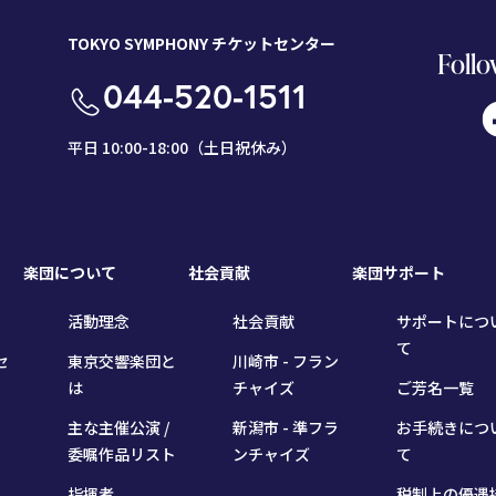
TOKYO SYMPHONY チケットセンター
Follo
044-520-1511
平日 10:00-18:00（土日祝休み）
楽団について
社会貢献
楽団サポート
活動理念
社会貢献
サポートにつ
て
セ
東京交響楽団と
川崎市 - フラン
は
チャイズ
ご芳名一覧
主な主催公演 /
新潟市 - 準フラ
お手続きにつ
委嘱作品リスト
ンチャイズ
て
指揮者
税制上の優遇