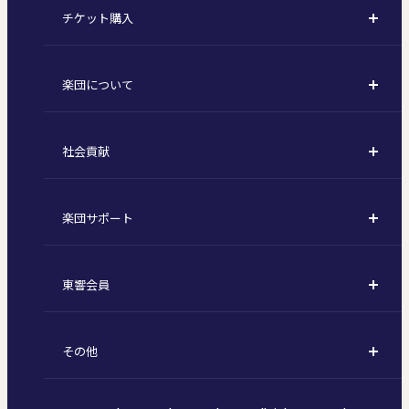
チケット購入
定期演奏会
購入方法
川崎定期演奏会
楽団について
定期会員券 / セット券
東京オペラシティシリーズ
活動理念
選べるプラン
名曲全集
社会貢献
東京交響楽団とは
1回券
特別演奏会など
社会貢献
主な主催公演 / 委嘱作品リスト
コンサートマナーガイド
こども定期演奏会
楽団サポート
川崎市 - フランチャイズ
指揮者
その他の公演
サポートについて
新潟市 - 準フランチャイズ
楽団員
東響会員
ご芳名一覧
東響コーラス
東響会員とは
お手続きについて
財団概要
その他
税制上の優遇措置
採用・オーディション
お知らせ一覧
公演協賛のご案内