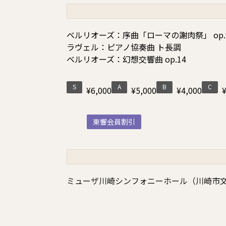
ベルリオーズ：序曲「ローマの謝肉祭」 op.
ラヴェル：ピアノ協奏曲 ト長調
ベルリオーズ：幻想交響曲 op.14
S
A
B
C
¥6,000
¥5,000
¥4,000
東響会員割引
ミューザ川崎シンフォニーホール（川崎市