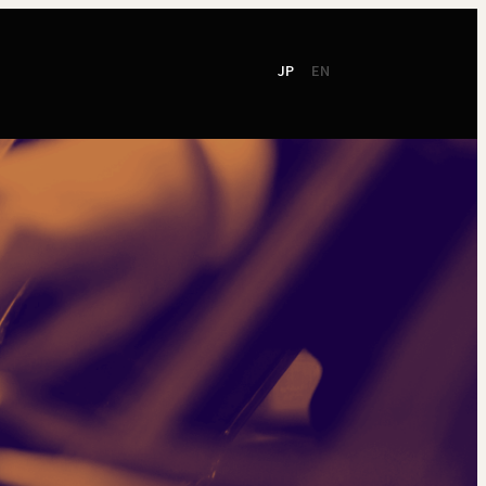
JP
EN
て
社会貢献
ご支援
東響会員
NEW!
TOKYO SYMPHONY
2026 / 27
オンラインチケット
シーズンパンフレット
お電話でのお申込み
2025 / 26
ン
シーズンパンフレット