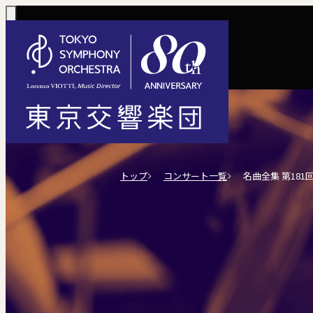
コンサート一覧
購入方法
サポートに
活動
定期演奏会
定期会員券 / 
ご芳名一覧
東京
トップ
コンサート一覧
名曲全集 第181
Concerts
Tickets
川崎定期演奏会
お手続きに
主な
選べるプラン
楽団について
ご支援
東響会員
コンサート情報
チケット購入
東京オペラシテ
社会貢献
税制上の優
指揮
1回券
名曲全集