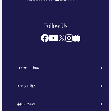
Follow Us
コンサート情報
コンサート一覧
チケット購入
定期演奏会
購入方法
川崎定期演奏会
楽団について
定期会員券 / セット券
東京オペラシティシリーズ