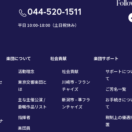
Follo
044-520-1511
平日 10:00-18:00（土日祝休み）
楽団について
社会貢献
楽団サポート
活動理念
社会貢献
サポートにつ
て
セ
東京交響楽団と
川崎市 - フラン
は
チャイズ
ご芳名一覧
主な主催公演 /
新潟市 - 準フラ
お手続きにつ
委嘱作品リスト
ンチャイズ
て
指揮者
税制上の優遇
ナ
置
楽団員