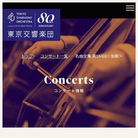
トップ
コンサート一覧
名曲全集 第164回＜後期＞
Concerts
コンサート情報