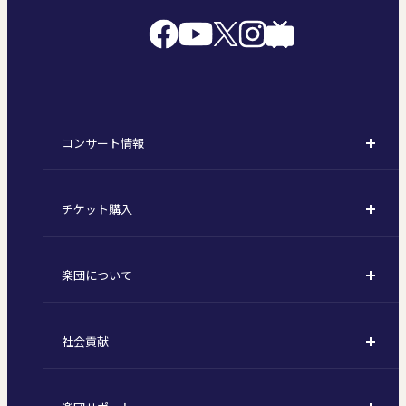
コンサート情報
コンサート一覧
チケット購入
定期演奏会
購入方法
川崎定期演奏会
楽団について
定期会員券 / セット券
東京オペラシティシリーズ
活動理念
選べるプラン
名曲全集
社会貢献
東京交響楽団とは
1回券
特別演奏会など
社会貢献
主な主催公演 / 委嘱作品リスト
コンサートマナーガイド
こども定期演奏会