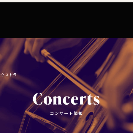
コンサート情報
チケット購入
楽団につい
コンサートマナーガイド
特別演奏会など
ついて
理念
社会貢献
東響会員とは
公演協賛のご案内
楽団員
こども定期演奏会
セット券
交響楽団とは
インカインド（物品寄付）
東響コーラス
ーケストラ
川崎市 - フランチャイズ
その他の公演
ついて
主催公演 / 委嘱・初演作品リスト
TOKYO SYMPHONY VISA カード
財団概要
Concerts
新潟市 - 準フランチャイズ
ィシリーズ
演奏会プログラム「Symphony」
遇措置
者
採用・オーディショ
コンサート情報