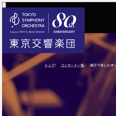
コンサート一覧
購入方法
サポートに
活動
定期演奏会
定期会員券 / 
ご芳名一覧
東京
トップ
コンサート一覧
親子で楽しむオ
Concerts
Tickets
川崎定期演奏会
お手続きに
主な
選べるプラン
楽団について
ご支援
東響会員
コンサート情報
チケット購入
東京オペラシテ
社会貢献
税制上の優
指揮
1回券
名曲全集