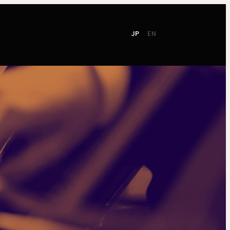
JP
EN
て
社会貢献
ご支援
東響会員
NEW!
TOKYO SYMPHONY
2026 / 27
オンラインチケット
シーズンパンフレット
お電話でのお申込み
2025 / 26
ン
シーズンパンフレット