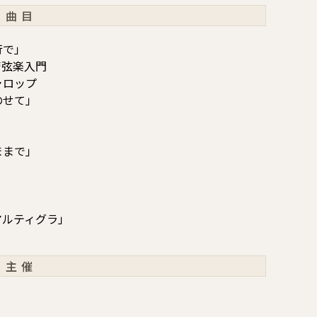
曲目
行で」
管弦楽入門
ャロップ
のせて」
」
ままで」
マルティグラ」
主催