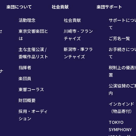
楽団について
社会貢献
楽団サポート
活動理念
社会貢献
サポートにつ
て
セ
東京交響楽団と
川崎市 - フラン
は
チャイズ
ご芳名一覧
主な主催公演 /
新潟市 - 準フラ
お手続きにつ
委嘱作品リスト
ンチャイズ
て
指揮者
税制上の優遇
ナ
置
楽団員
公演協賛のご
東響コーラス
内
財団概要
インカインド
採用・オーディ
（物品寄付）
ション
TOKYO
SYMPHONY