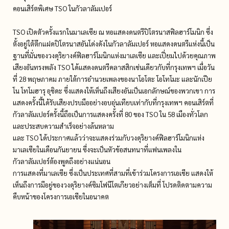
คอนเสิร์ตพิเศษ TSO ในกัวลาลัมเปอร์
TSO เปิดตัวครั้งแรกในมาเลเซีย ณ หอแสดงดนตรีปิโตรนาสฟิลฮาร์โมนิก ซึ่ง
ตั้งอยู่ใต้ตึกแฝดปิโตรนาสอันโด่งดังในกัวลาลัมเปอร์ หอแสดงดนตรีแห่งนี้เป็น
ฐานที่มั่นของวงดุริยางค์ฟิลฮาร์โมนิกแห่งมาเลเซีย และเปี่ยมไปด้วยคุณภาพ
เสียงอันทรงพลัง TSO ได้แสดงดนตรีคลาสสิกเช่นเดียวกับที่กรุงเทพฯ เมื่อวัน
ที่ 28 พฤษภาคม ภายใต้การอำนวยเพลงของนาโอโตะ โอโทโมะ และนักเปีย
โน โทโมฮารุ อุชิดะ ซึ่งแสดงให้เห็นถึงเสียงอันเป็นเอกลักษณ์ของพวกเขา การ
แสดงครั้งนี้ได้รับเสียงปรบมืออย่างอบอุ่นเทียบเท่ากับที่กรุงเทพฯ คอนเสิร์ตที่
กัวลาลัมเปอร์ครั้งนี้ถือเป็นการแสดงครั้งที่ 80 ของ TSO ใน 58 เมืองทั่วโลก
และประสบความสำเร็จอย่างล้นหลาม
และ TSO ได้ประกาศแล้วว่าจะแสดงร่วมกับวงดุริยางค์ฟิลฮาร์โมนิกแห่ง
มาเลเซียในเดือนกันยายน ซึ่งจะเป็นหัวข้อสนทนาที่แฟนเพลงใน
กัวลาลัมเปอร์ต้องพูดถึงอย่างแน่นอน
การแสดงที่มาเลเซีย ซึ่งเป็นประเทศที่สามที่เข้าร่วมโครงการเอเชีย แสดงให้
เห็นถึงการมีอยู่ของวงดุริยางค์ซิมโฟนีโตเกียวอย่างเต็มที่ โปรดติดตามความ
คืบหน้าของโครงการเอเชียในอนาคต