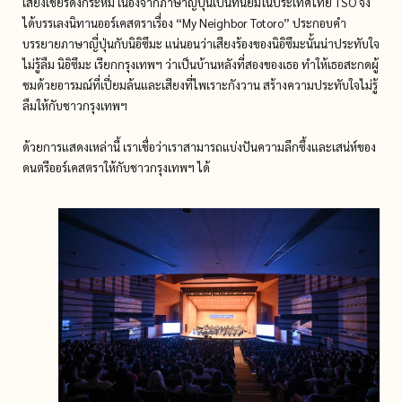
เสียงเชียร์ดังกระหึ่ม เนื่องจากภาษาญี่ปุ่นเป็นที่นิยมในประเทศไทย TSO จึง
ได้บรรเลงนิทานออร์เคสตราเรื่อง “My Neighbor Totoro” ประกอบคำ
บรรยายภาษาญี่ปุ่นกับนิอิซึมะ แน่นอนว่าเสียงร้องของนิอิซึมะนั้นน่าประทับใจ
ไม่รู้ลืม นิอิซึมะ เรียกกรุงเทพฯ ว่าเป็นบ้านหลังที่สองของเธอ ทำให้เธอสะกดผู้
ชมด้วยอารมณ์ที่เปี่ยมล้นและเสียงที่ไพเราะกังวาน สร้างความประทับใจไม่รู้
ลืมให้กับชาวกรุงเทพฯ
ด้วยการแสดงเหล่านี้ เราเชื่อว่าเราสามารถแบ่งปันความลึกซึ้งและเสน่ห์ของ
ดนตรีออร์เคสตราให้กับชาวกรุงเทพฯ ได้