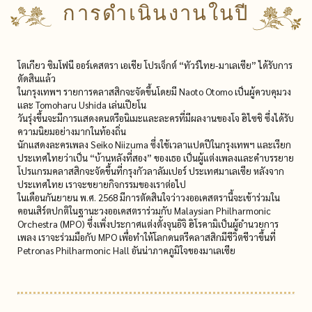
การดำเนินงานในปี
โตเกียว ซิมโฟนี ออร์เคสตรา เอเชีย โปรเจ็กต์ “ทัวร์ไทย-มาเลเซีย” ได้รับการ
ตัดสินแล้ว
ในกรุงเทพฯ รายการคลาสสิกจะจัดขึ้นโดยมี Naoto Otomo เป็นผู้ควบคุมวง
และ Tomoharu Ushida เล่นเปียโน
วันรุ่งขึ้นจะมีการแสดงดนตรีอนิเมะและละครที่มีผลงานของโจ ฮิไซชิ ซึ่งได้รับ
ความนิยมอย่างมากในท้องถิ่น
นักแสดงละครเพลง Seiko Niizuma ซึ่งใช้เวลาแปดปีในกรุงเทพฯ และเรียก
ประเทศไทยว่าเป็น “บ้านหลังที่สอง” ของเธอ เป็นผู้แต่งเพลงและคำบรรยาย
โปรแกรมคลาสสิกจะจัดขึ้นที่กรุงกัวลาลัมเปอร์ ประเทศมาเลเซีย หลังจาก
ประเทศไทย เราจะขยายกิจกรรมของเราต่อไป
ในเดือนกันยายน พ.ศ. 2568 มีการตัดสินใจว่าวงออเคสตรานี้จะเข้าร่วมใน
คอนเสิร์ตปกติในฐานะวงออเคสตราร่วมกับ Malaysian Philharmonic
Orchestra (MPO) ซึ่งเพิ่งประกาศแต่งตั้งจุนอิจิ ฮิโรคามิเป็นผู้อำนวยการ
เพลง เราจะร่วมมือกับ MPO เพื่อทำให้โลกดนตรีคลาสสิกมีชีวิตชีวาขึ้นที่
Petronas Philharmonic Hall อันน่าภาคภูมิใจของมาเลเซีย