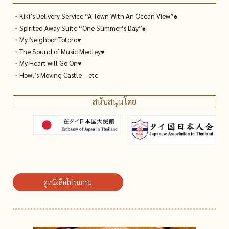
・Kiki’s Delivery Service “A Town With An Ocean View”♠
・Spirited Away Suite “One Summer’s Day”♠
・My Neighbor Totoro♥
・The Sound of Music Medley♥
・My Heart will Go On♥
・Howl’s Moving Castle etc.
สนับสนุนโดย
ดูหนังสือโปรแกรม