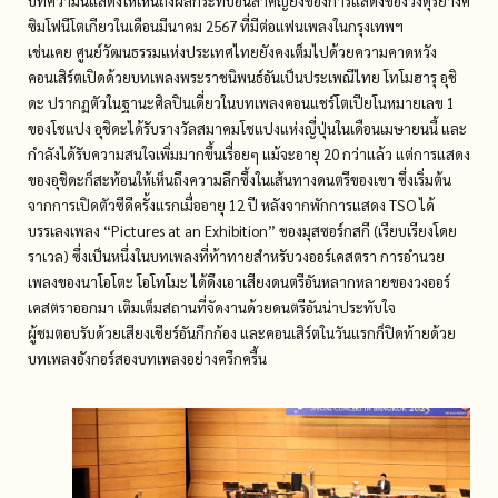
บทความนี้แสดงให้เห็นถึงผลกระทบอันสำคัญยิ่งของการแสดงของวงดุริยางค์
ซิมโฟนีโตเกียวในเดือนมีนาคม 2567 ที่มีต่อแฟนเพลงในกรุงเทพฯ
เช่นเคย ศูนย์วัฒนธรรมแห่งประเทศไทยยังคงเต็มไปด้วยความคาดหวัง
คอนเสิร์ตเปิดด้วยบทเพลงพระราชนิพนธ์อันเป็นประเพณีไทย โทโมฮารุ อุชิ
ดะ ปรากฏตัวในฐานะศิลปินเดี่ยวในบทเพลงคอนแชร์โตเปียโนหมายเลข 1
ของโชแปง อุชิดะได้รับรางวัลสมาคมโชแปงแห่งญี่ปุ่นในเดือนเมษายนนี้ และ
กำลังได้รับความสนใจเพิ่มมากขึ้นเรื่อยๆ แม้จะอายุ 20 กว่าแล้ว แต่การแสดง
ของอุชิดะก็สะท้อนให้เห็นถึงความลึกซึ้งในเส้นทางดนตรีของเขา ซึ่งเริ่มต้น
จากการเปิดตัวซีดีครั้งแรกเมื่ออายุ 12 ปี หลังจากพักการแสดง TSO ได้
บรรเลงเพลง “Pictures at an Exhibition” ของมุสซอร์กสกี (เรียบเรียงโดย
ราเวล) ซึ่งเป็นหนึ่งในบทเพลงที่ท้าทายสำหรับวงออร์เคสตรา การอำนวย
เพลงของนาโอโตะ โอโทโมะ ได้ดึงเอาเสียงดนตรีอันหลากหลายของวงออร์
เคสตราออกมา เติมเต็มสถานที่จัดงานด้วยดนตรีอันน่าประทับใจ
ผู้ชมตอบรับด้วยเสียงเชียร์อันกึกก้อง และคอนเสิร์ตในวันแรกก็ปิดท้ายด้วย
บทเพลงอังกอร์สองบทเพลงอย่างครึกครื้น