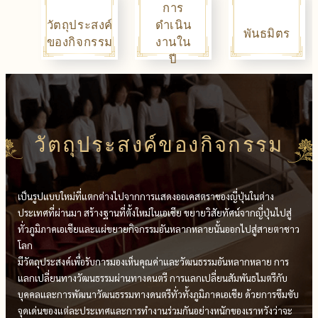
การ
วัตถุประสงค์
ดำเนิน
พันธมิตร
ของกิจกรรม
งานใน
ปี
วัตถุประสงค์ของกิจกรรม
เป็นรูปแบบใหม่ที่แตกต่างไปจากการแสดงออเคสตราของญี่ปุ่นในต่าง
ประเทศที่ผ่านมา สร้างฐานที่ตั้งใหม่ในเอเชีย ขยายวิสัยทัศน์จากญี่ปุ่นไปสู่
ทั่วภูมิภาคเอเชียและแผ่ขยายกิจกรรมอันหลากหลายนั้นออกไปสู่สายตาชาว
โลก
มีวัตถุประสงค์เพื่อรับการมองเห็นคุณค่าและวัฒนธรรมอันหลากหลาย การ
แลกเปลี่ยนทางวัฒนธรรมผ่านทางดนตรี การแลกเปลี่ยนสัมพันธไมตรีกับ
บุคคลและการพัฒนาวัฒนธรรมทางดนตรีทั่วทั้งภูมิภาคเอเชีย ด้วยการซึมซับ
จุดเด่นของแต่ละประเทศและการทำงานร่วมกันอย่างหนักของเราหวังว่าจะ