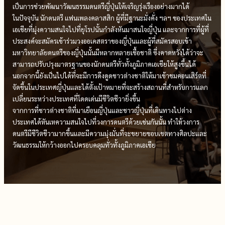
เป็นการช่วยพัฒนาวัฒนธรรมดนตรีญี่ปุ่นให้เจริญรุ่งเรืองอย่างมากได้
ในปัจจุบัน นักดนตรี แฟนเพลงคลาสสิก ผู้ที่มีฐานะมั่งคั่ง ฯลฯ ของประเทศใน
เอเชียที่มุ่งความสนใจไปที่ยุโรปนั้นกำลังหันมาสนใจญี่ปุ่น และจากการที่ผู้ที่
ประสงค์จะสมัครเข้าร่วมวงออเคสตราของญี่ปุ่นและผู้ที่สมัครสอบเข้า
มหาวิทยาลัยดนตรีของญี่ปุ่นนั้นมีหลากหลายเชื้อชาติ ซึ่งคาดหวังได้ว่าจะ
สามารถปรับปรุงมาตรฐานของนักดนตรีทั่วทั้งภูมิภาคเอเชียให้สูงขึ้นได้
นอกจากนี้ยังเป็นไปได้ที่จะมีการดึงดูดชาวต่างชาติให้มาเข้าชมคอนเสิร์ตที่
จัดขึ้นในประเทศญี่ปุ่นและได้ตั้งเป้าหมายที่จะสร้างสถานที่สำหรับการแลก
เปลี่ยนระหว่างประเทศที่โดดเด่นมีชีวิตชีวายิ่งขึ้น
จากการที่ชาวต่างชาติที่มาเยือนญี่ปุ่นและชาวญี่ปุ่นที่เดินทางไปต่าง
ประเทศได้หันเหความสนใจไปที่วงการดนตรีด้วยเช่นกันนั้น ทำให้วงการ
ดนตรีมีชีวิตชีวามากขึ้นและมีความมุ่งมั่นที่จะขยายขอบเขตทางศิลปะและ
วัฒนธรรมให้กว้างออกไปครอบคลุมทั่วทั้งภูมิภาคเอเชีย