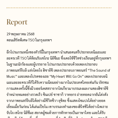
Report
29 พฤษภาคม 2568
คอนเสิร์ตพิเศษ TSO ในกรุงเทพฯ
อีกโปรแกรมหนึ่งของทัวร์นี้ในกรุงเทพฯ นำเสนอดนตรีประกอบอนิเมะและ
ละครเวที TSO ได้ต้อนรับเซโกะ นิอิซึมะ ซึ่งเคยใช้ชีวิตช่วงเรียนอยู่ที่กรุงเทพฯ
ในฐานะนักร้องและผู้บรรยาย โปรแกรมประกอบด้วยเพลงประกอบ
ภาพยนตร์จิบลิ แต่งโดยโจ ฮิซาอิชิ เพลงประกอบภาพยนตร์ “The Sound of
Music” และเพลงโปรดของเธอ “My Heart Will Go On” เพลงประกอบอนิ
เมะและละครเวทีก็ได้รับความนิยมอย่างมากในประเทศไทยเช่นกัน บัตรชม
การแสดงครั้งนี้ซึ่งมีวงออร์เคสตราจากโตเกียวมาบรรเลงผลงานของฮิซาอิชิ
จำหน่ายหมดอย่างรวดเร็ว ชินเปย์ ซาซากิ วาทยกร ถ่ายทอดฉากอันโด่งดัง
จากภาพยนตร์จิบลิได้อย่างมีชีวิตชีวา อุชิดะ ซึ่งแสดงโชแปงได้อย่างยอด
เยี่ยมเมื่อวันก่อน ได้เล่นเปียโน เขาบรรเลงทำนองของฮิไซชิได้อย่างไพเราะ
จับใจ เซโกะ นิอิซึมะ สะกดผู้ชมด้วยการทักทายเป็นภาษาไทย และได้รับ