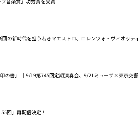
ラブ音楽賞」功労賞を受賞
響楽団の新時代を担う若きマエストロ、ロレンツォ・ヴィオッテ
書」 ｜9/19第745回定期演奏会、9/21ミューザ×東京
155回」再配信決定！