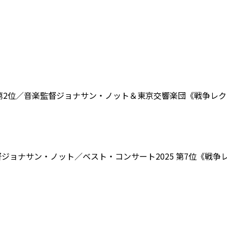
 第2位／音楽監督ジョナサン・ノット＆東京交響楽団《戦争レ
督ジョナサン・ノット／ベスト・コンサート2025 第7位《戦争