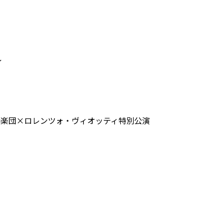
ィ
交響楽団×ロレンツォ・ヴィオッティ特別公演