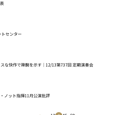
表
ケットセンター
な快作で辣腕を示す｜12/13第737回 定期演奏会
・ノット指揮11月公演批評