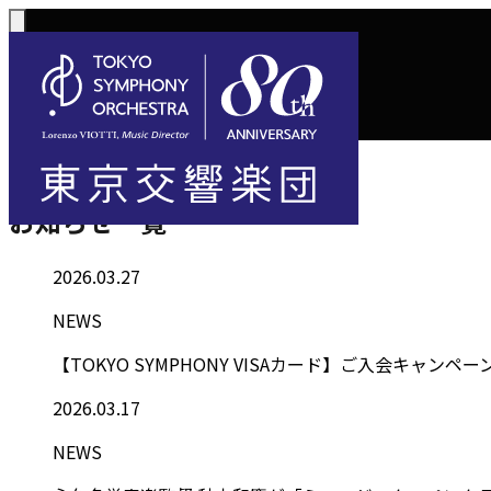
トップ
お知らせ一覧
Information
お知らせ一覧
コンサート一覧
購入方法
サポートに
活動
定期演奏会
定期会員券 / 
2026.03.27
ご芳名一覧
東京
Concerts
Tickets
川崎定期演奏会
NEWS
お手続きに
主な
選べるプラン
楽団について
ご支援
東響会員
コンサート情報
チケット購入
東京オペラシテ
社会貢献
【TOKYO SYMPHONY VISAカード】ご入会キャンペーン(4
税制上の優
指揮
1回券
名曲全集
2026.03.17
NEWS