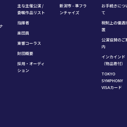
主な主催公演 /
新潟市 - 準フラ
お手続きにつ
委嘱作品リスト
ンチャイズ
て
指揮者
税制上の優遇
ナ
置
楽団員
公演協賛のご
東響コーラス
内
財団概要
インカインド
採用・オーディ
（物品寄付）
ション
TOKYO
SYMPHONY
VISAカード