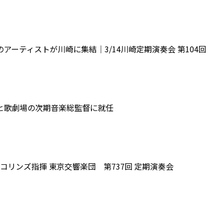
アーティストが川崎に集結｜3/14川崎定期演奏会 第104回
ヒ歌劇場の次期音楽総監督に就任
リンズ指揮 東京交響楽団 第737回 定期演奏会