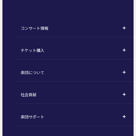
コンサート情報
コンサート一覧
チケット購入
定期演奏会
購入方法
川崎定期演奏会
楽団について
定期会員券 / セット券
東京オペラシティシリーズ
活動理念
選べるプラン
名曲全集
社会貢献
東京交響楽団とは
1回券
特別演奏会など
社会貢献
主な主催公演 / 委嘱作品リスト
コンサートマナーガイド
こども定期演奏会
楽団サポート
川崎市 - フランチャイズ
指揮者
その他の公演
サポートについて
新潟市 - 準フランチャイズ
楽団員