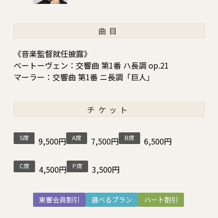
曲目
《音楽監督就任披露》
ベートーヴェン：交響曲 第1番 ハ長調 op.21
マーラー：交響曲 第1番 ニ長調「巨人」
チケット
S席
A席
B席
9,500円
7,500円
6,500円
C席
P席
4,500円
3,500円
東響会員割引
選べるプラン
ハート割引